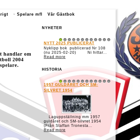
rigt
Spelare mfl
Vår Gästbok
NYHETER
NYTT 2025 PUBLICERAT
1
2
3
4
5
6
7
8
9
10
11
12
Nyklipp bok publicerad Nr 108
(nu 2025-02-20) Ni hittar...
et handlar om
Read more
tboll 2004
spelare.
HISTORIA
1957 GULDÅRET OCH SM-
1
2
3
4
5
6
7
8
9
10
11
12
SILVRET 1954
Laguppställning mm 1957
guldåret och SM-silvret 1954
(Från Staffan Tronesta...
Read more