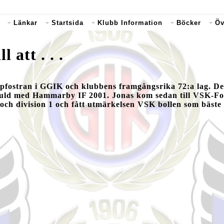
Länkar
Startsida
Klubb Information
Böcker
Öv
 att . . .
suppfostran i GGIK och klubbens framgångsrika 72:a lag. D
guld med Hammarby IF 2001. Jonas kom sedan till VSK-Fo
 och division 1 och fått utmärkelsen VSK bollen som bäste 