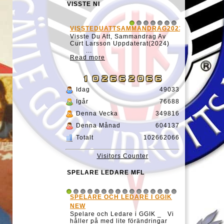
VISSTEDUATTSAMMANDRAG20231127
MATCH TID HOCK
1
2
3
4
5
6
7
Visste Du Att, Sammandrag Av
Visste DU!Att ha k
Curt Larsson Uppdaterat(2024)
matchtiden så här 
...
begynnelse var int
Read more
lätt.Kanske ingen b
Read more
Idag
49033
Igår
76688
Denna Vecka
349816
Denna Månad
604137
Totalt
102662066
Visitors Counter
SPELARE LEDARE MFL
SPELARE OCH LEDARE I GGIK
ELIAS LINDHOL
1
2
3
4
5
6
7
8
9
10
11
12
13
14
15
16
NEW
Spelare och Ledare i GGIK _ Vi
håller på med lite förändringar
när det gäller presentatione...