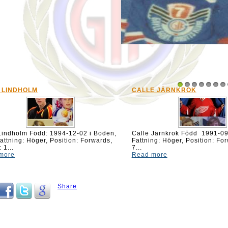
CALLE JÄRNKROK
JACOB JACKE
1
2
3
4
5
6
7
en,
Calle Järnkrok Född 1991-09-25 i Gävle.
Jacob "Jacke" 
s,
Fattning: Höger, Position: Forward. 181 cm,
i Hedesunda Kl
7...
Position: Center,
Read more
Read more
Share