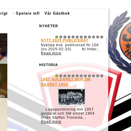
rigt
Spelare mfl
Vår Gästbok
NYHETER
NYTT 2025 PUBLICERAT
NYTT 2022 PUBL
1
2
3
4
5
6
7
8
9
10
11
12
Nyklipp bok publicerad Nr 108
Nya klipp böcker 
(nu 2025-02-20) Ni hittar...
101 och Nr 102 (n
Read more
...
Read more
HISTORIA
1957 GULDÅRET OCH SM-
HOCKEY RESULTA
1
2
3
4
5
6
7
8
9
10
11
12
Gävle GIK:s matche
SILVRET 1954
40 1939/40 Gästrik
Brynäs IF &nb...
Read more
Laguppställning mm 1957
guldåret och SM-silvret 1954
(Från Staffan Tronesta...
Read more
VISSTE NI