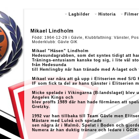
Lagbilder
Historia
Filmer
Mikael Lindholm
Född: 1964-12-29 i Gävle, Klubbfattning: 
Moderklubb: Gävle GIK
Mikael ”Häsen” Lindholm
Hedesundagrabben, som det syntes tidigt att han
Tränings-entusiasm kanske tog sig, i lite väl sto
från Hedesunda
till Hemlingby när han tränade med A-laget och v
Mikael var nära att gå upp i Elitserien med S/G
IF som fick ta del av hans tjänster i Elitserien 
Micke spelade i Vikingarna (B-landslaget) blev 
Angeles Kings och
blev proffs 1989 där han hade förmånen att sp
Gretzky.
1992 var han tillbaka till Team Gävle men Elits
Mästare med Luleå och spelade
sen några år i Malmö. Spelat i Boden och gjord
Numera är han duktig tränare och ledare i GGI