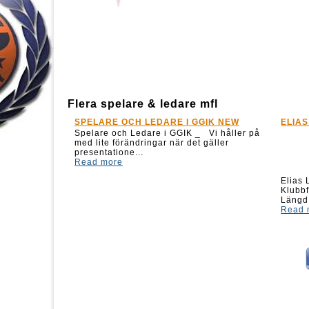
Flera spelare & ledare mfl
LEDARE I GGIK NEW
ELIAS LINDHOLM
are i GGIK _ Vi håller på
ingar när det gäller
Elias Lindholm Född: 1994-12-02 i Bod
Klubbfattning: Höger, Position: Forward
Längd: 1...
Read more