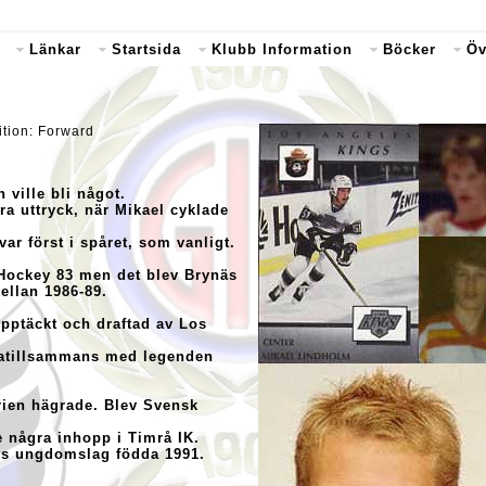
Länkar
Startsida
Klubb Information
Böcker
Öv
Vänster, Position: Forward
 ville bli något.
ra uttryck, när Mikael cyklade
ar först i spåret, som vanligt.
 Hockey 83 men det blev Brynäs
mellan 1986-89.
upptäckt och draftad av Los
elatillsammans med legenden
erien hägrade. Blev Svensk
e några inhopp i Timrå IK.
K:s ungdomslag födda 1991.