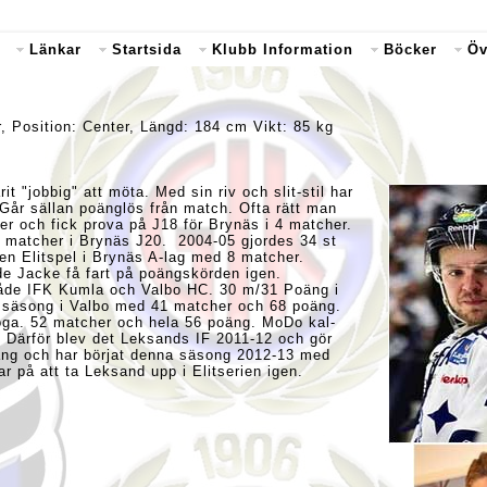
Länkar
Startsida
Klubb Information
Böcker
Öv
er, Position: Center, Längd: 184 cm Vikt: 85 kg
t "jobbig" att möta. Med sin riv och slit-stil har
 Går sällan poänglös från match. Ofta rätt man
er och fick prova på J18 för Brynäs i 4 matcher.
 matcher i Brynäs J20. 2004-05 gjordes 34 st
 även Elitspel i Brynäs A-lag med 8 matcher.
e Jacke få fart på poängskörden igen.
i både IFK Kumla och Valbo HC. 30 m/31 Poäng i
l säsong i Valbo med 41 matcher och 68 poäng.
lskoga. 52 matcher och hela 56 poäng. MoDo kal-
 Därför blev det Leksands IF 2011-12 och gör
äng och har börjat denna säsong 2012-13 med
ar på att ta Leksand upp i Elitserien igen.