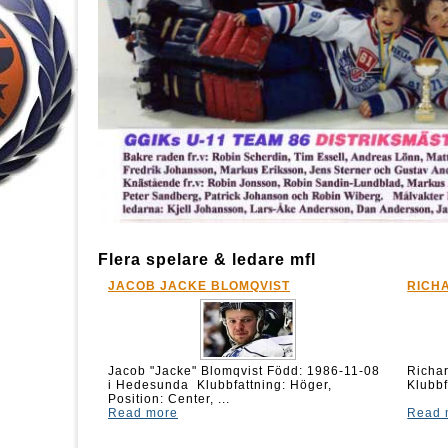
Flera spelare & ledare mfl
JACOB JACKE BLOMQVIST
RICH
Jacob "Jacke" Blomqvist Född: 1986-11-08
Rich
i Hedesunda Klubbfattning: Höger,
Klubbf
Position: Center, ...
Read more
Read 