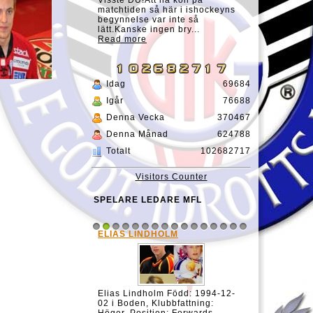
Visste DU!Att ha koll på
matchtiden så här i ishockeyns
begynnelse var inte så
lätt.Kanske ingen bry...
Read more
Idag
69684
Igår
76688
Denna Vecka
370467
Denna Månad
624788
Totalt
102682717
Visitors Counter
SPELARE LEDARE MFL
ELIAS LINDHOLM
1
2
3
4
5
6
7
8
9
10
11
12
13
14
15
16
Elias Lindholm Född: 1994-12-
02 i Boden, Klubbfattning: