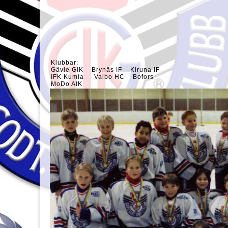
Klubbar:
Gävle GIK Brynäs IF Kiruna IF
IFK Kumla Valbo HC Bofors
MoDo AIK