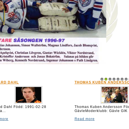
ARD DAHL
THOMAS KUBEN ANDERSS
1
2
3
4
5
6
7
ard Dahl Född: 1991-02-28
Thomas Kuben Andersson Föd
a...
GävleModerklubb: Gävle GIK
more
Read more