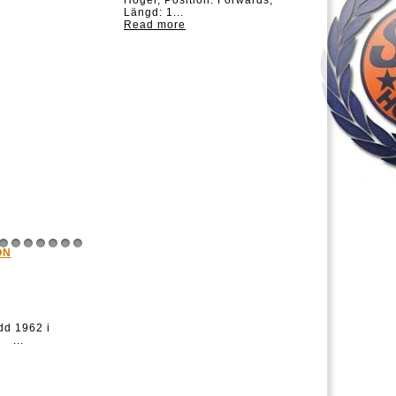
Höger, Position: Forwards,
Längd: 1...
Read more
ON
8
9
10
11
12
13
14
d 1962 i
 ...