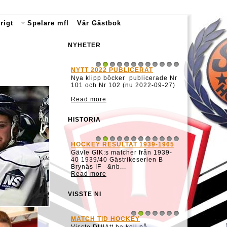
rigt
Spelare mfl
Vår Gästbok
NYHETER
NYTT 2022 PUBLICERAT
1
2
3
4
5
6
7
8
9
10
11
12
Nya klipp böcker publicerade Nr
101 och Nr 102 (nu 2022-09-27)
...
Read more
HISTORIA
HOCKEY RESULTAT 1939-1965
1
2
3
4
5
6
7
8
9
10
11
12
Gävle GIK:s matcher från 1939-
40 1939/40 Gästrikeserien B
Brynäs IF &nb...
Read more
VISSTE NI
MATCH TID HOCKEY
1
2
3
4
5
6
7