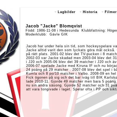
Lagbilder
Historia
Filmer
Jacob "Jacke" Blomqvist
Född: 1986-11-08 i Hedesunda Klubbfattning: Hög
Moderklubb: Gävle GIK
Jacob har under hela sin tid, som hockeyspelare vari
Jacke alltid varit den som lyckats göra mål också.
på rätt plats. 2001-02 blev det TV-pucken i 8 match
2002-03 var Jacke skadad men 2003-04 blev det 31
i J20 och 2005-06 blev det 39 matcher i J20 och
2006-07 spelade Jacke med Kiruna IF och nu börjad
24 poäng på 29 matcher . 2007-08 blev det spel 
Kumla och 8 po/10 matcher i Valbo. 2008-09 en he
Fick ögonen på sig och det bar iväg till BIK Kar
lade 2010-11. Gjorde 49 matcher men bara 5 poäng.
nu sin andra säsong. Gjorde 52 matcher och 31 po
att vara tongivade i laget. Spelar ofta i PP och sikt