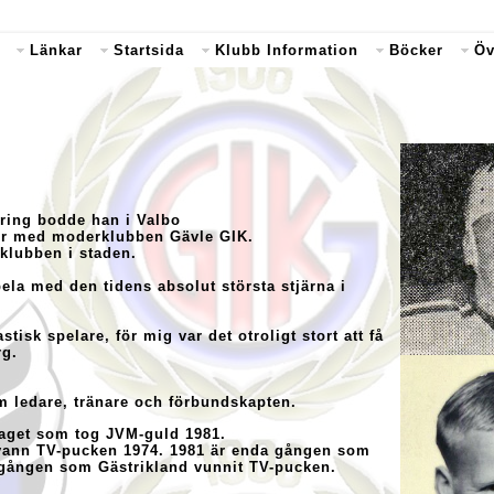
Länkar
Startsida
Klubb Information
Böcker
Öv
ring bodde han i Valbo
cher med moderklubben Gävle GIK.
 klubben i staden.
pela med den tidens absolut största stjärna i
tisk spelare, för mig var det otroligt stort att få
rg.
m ledare, tränare och förbundskapten.
laget som tog JVM-guld 1981.
 vann TV-pucken 1974. 1981 är enda gången som
 gången som Gästrikland vunnit TV-pucken.