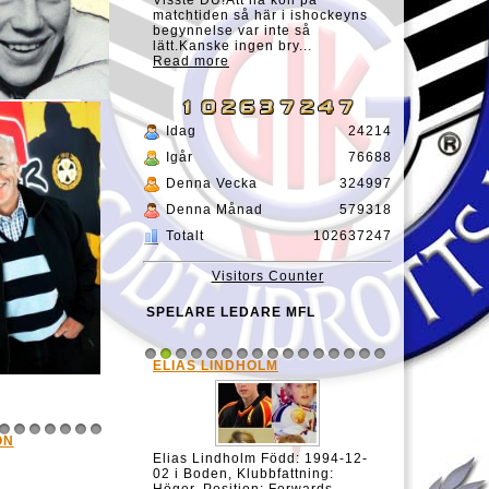
Visste DU!Att ha koll på
matchtiden så här i ishockeyns
begynnelse var inte så
lätt.Kanske ingen bry...
Read more
Idag
24214
Igår
76688
Denna Vecka
324997
Denna Månad
579318
Totalt
102637247
Visitors Counter
SPELARE LEDARE MFL
ELIAS LINDHOLM
1
2
3
4
5
6
7
8
9
10
11
12
13
14
15
16
ON
8
9
10
11
12
13
14
Elias Lindholm Född: 1994-12-
02 i Boden, Klubbfattning: