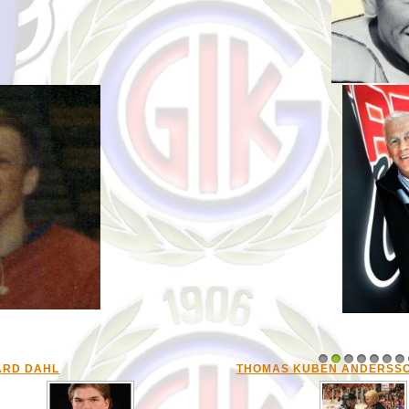
ARD DAHL
THOMAS KUBEN ANDERSS
1
2
3
4
5
6
7