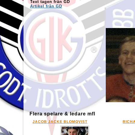
Text tagen från GD
Artikel från GD
Flera spelare & ledare mfl
JACOB JACKE BLOMQVIST
RICH