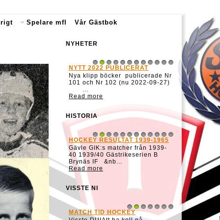
rigt
Spelare mfl
Vår Gästbok
NYHETER
NYTT 2022 PUBLICERAT
1
2
3
4
5
6
7
8
9
10
11
12
Nya klipp böcker publicerade Nr
101 och Nr 102 (nu 2022-09-27)
...
Read more
HISTORIA
HOCKEY RESULTAT 1939-1965
1
2
3
4
5
6
7
8
9
10
11
12
Gävle GIK:s matcher från 1939-
40 1939/40 Gästrikeserien B
Brynäs IF &nb...
Read more
VISSTE NI
MATCH TID HOCKEY
1
2
3
4
5
6
7