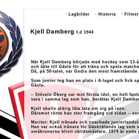
Lagbilder
Historia
Filmer
Kjell Damberg
f.d 1944
När Kjell Damberg började med hockey som 13-å
och åkte till Gävle för att träna och spela mat
Då, på 50-talet, var Godis den mest framstående
Som junior tog han en plats i A-laget och fick s
Gävle.
– Stöveln Öberg var min första idol, en helt fantas
vara i samma lag som han, berättar Kjell Dambe
Kjell skulle aldrig låta tala om sig på isen.
Däremot rönte han stor framgång vid sidan – so
Meriter: Kjell tränade och coachade juniorlands
Han var också tränare för Gästriklands lag som
småkronorna blivit världsmästare. 1974 är enda