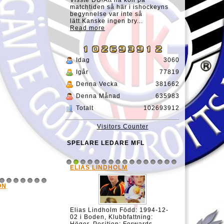
Visste DU!Att ha koll på
matchtiden så här i ishockeyns
begynnelse var inte så
lätt.Kanske ingen bry...
Read more
Idag
3060
Igår
77819
Denna Vecka
381662
Denna Månad
635983
Totalt
102693912
Visitors Counter
SPELARE LEDARE MFL
ELIAS LINDHOLM
1
2
3
4
5
6
7
8
9
10
11
12
13
14
15
16
ON
8
9
10
11
12
13
14
Elias Lindholm Född: 1994-12-
02 i Boden, Klubbfattning: