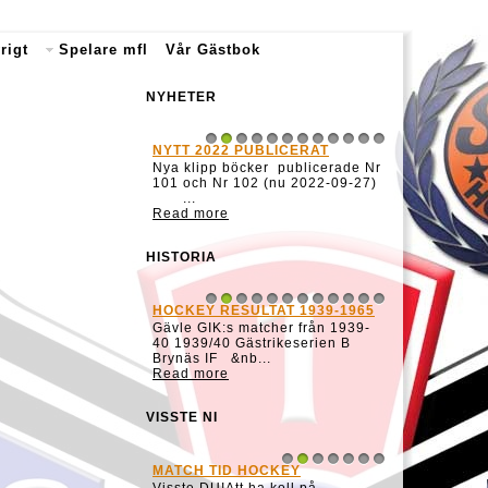
rigt
Spelare mfl
Vår Gästbok
NYHETER
NYTT 2022 PUBLICERAT
1
2
3
4
5
6
7
8
9
10
11
12
Nya klipp böcker publicerade Nr
101 och Nr 102 (nu 2022-09-27)
...
Read more
HISTORIA
HOCKEY RESULTAT 1939-1965
1
2
3
4
5
6
7
8
9
10
11
12
Gävle GIK:s matcher från 1939-
40 1939/40 Gästrikeserien B
Brynäs IF &nb...
Read more
VISSTE NI
MATCH TID HOCKEY
1
2
3
4
5
6
7