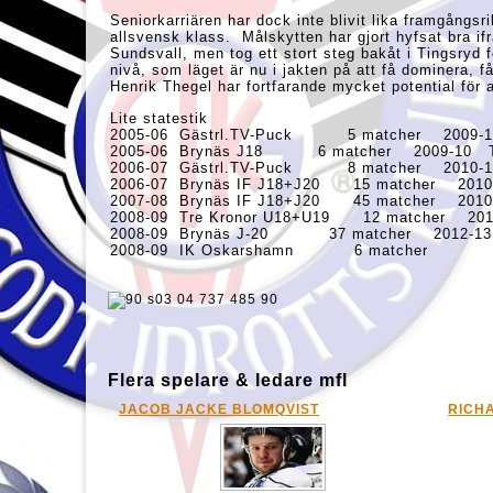
Seniorkarriären har dock inte blivit lika framgångsr
allsvensk klass. Målskytten har gjort hyfsat br
Sundsvall, men tog ett stort steg bakåt i Tingsryd 
nivå, som läget är nu i jakten på att få dominera,
Henrik Thegel har fortfarande mycket potential för att
Lite statestik
2005-06 Gästrl.TV-Puck 5 matcher 200
2005-06 Brynäs J18 6 matcher 2009-1
2006-07 Gästrl.TV-Puck 8 matcher 201
2006-07 Brynäs IF J18+J20 15 matcher 
2007-08 Brynäs IF J18+J20 45 matcher 
2008-09 Tre Kronor U18+U19 12 matcher
2008-09 Brynäs J-20 37 matcher 2012-1
2008-09 IK Oskarshamn 6 matcher
Flera spelare & ledare mfl
JACOB JACKE BLOMQVIST
RICH