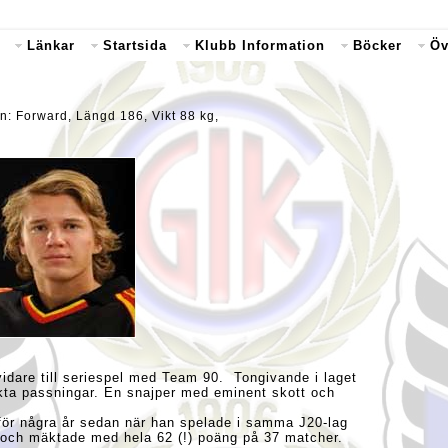
Länkar
Startsida
Klubb Information
Böcker
Öv
n: Forward, Längd 186, Vikt 88 kg,
idare till seriespel med Team 90. Tongivande i laget
rkta passningar. En snajper med eminent skott och
för några år sedan när han spelade i samma J20-lag
 och mäktade med hela 62 (!) poäng på 37 matcher.