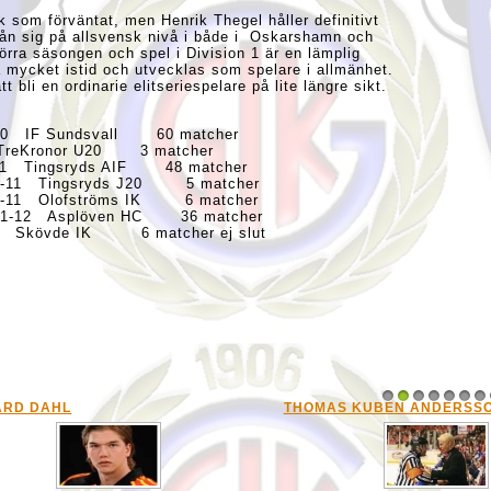
ik som förväntat, men Henrik Thegel håller definitivt
a ifrån sig på allsvensk nivå i både i Oskarshamn och
förra säsongen och spel i Division 1 är en lämplig
 få mycket istid och utvecklas som spelare i allmänhet.
 bli en ordinarie elitseriespelare på lite längre sikt.
9-10 IF Sundsvall 60 matcher
0 TreKronor U20 3 matcher
0-11 Tingsryds AIF 48 matcher
2010-11 Tingsryds J20 5 matcher
2010-11 Olofströms IK 6 matcher
 2011-12 Asplöven HC 36 matcher
3 Skövde IK 6 matcher ej slut
ARD DAHL
THOMAS KUBEN ANDERSS
1
2
3
4
5
6
7