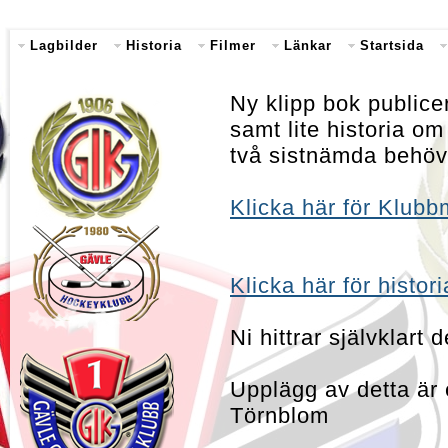
Lagbilder
Historia
Filmer
Länkar
Startsida
Ny klipp bok publice
samt lite historia
två sistnämda behöver
Klicka här för Klub
Klicka här för histo
Ni hittrar självklart
Upplägg av detta är
Törnblom