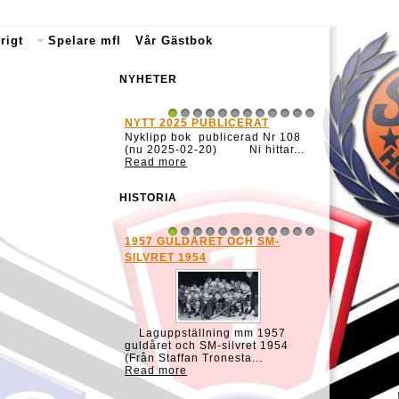
rigt
Spelare mfl
Vår Gästbok
NYHETER
NYTT 2025 PUBLICERAT
1
2
3
4
5
6
7
8
9
10
11
12
Nyklipp bok publicerad Nr 108
(nu 2025-02-20) Ni hittar...
Read more
HISTORIA
1957 GULDÅRET OCH SM-
1
2
3
4
5
6
7
8
9
10
11
12
SILVRET 1954
Laguppställning mm 1957
guldåret och SM-silvret 1954
(Från Staffan Tronesta...
Read more