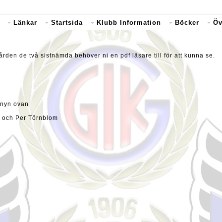
Länkar
Startsida
Klubb Information
Böcker
Öv
en de två sistnämda behöver ni en pdf läsare till för att kunna se.
Menyn ovan
n och Per Törnblom