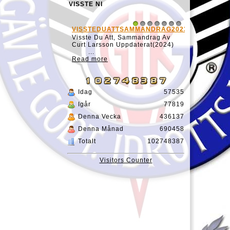
VISSTE NI
VISSTEDUATTSAMMANDRAG20231127
1
2
3
4
5
6
7
Visste Du Att, Sammandrag Av
Curt Larsson Uppdaterat(2024)
...
Read more
Idag
57535
Igår
77819
Denna Vecka
436137
Denna Månad
690458
Totalt
102748387
Visitors Counter