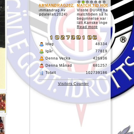
Visste DU!Att ha koll på
matchtiden så här i ishockeyns
begynnelse var inte så
lätt.Kanske ingen bry...
Read more
Idag
48334
Igår
77819
Denna Vecka
426936
Denna Månad
681257
Totalt
102739186
Visitors Counter