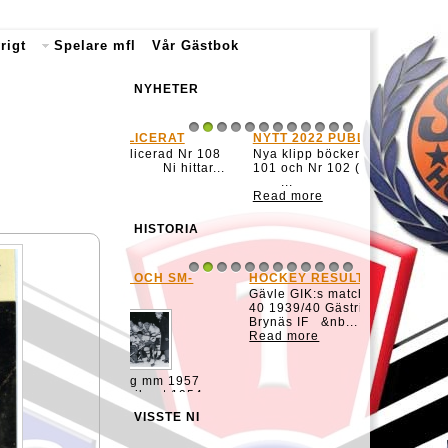
rigt
Spelare mfl
Vår Gästbok
NYHETER
NYTT 2022 PUBLICERAT
1
2
3
4
5
6
7
8
9
10
11
12
Nya klipp böcker publicerade Nr
101 och Nr 102 (nu 2022-09-27)
...
Read more
HISTORIA
HOCKEY RESULTAT 1939-1965
1
2
3
4
5
6
7
8
9
10
11
12
Gävle GIK:s matcher från 1939-
40 1939/40 Gästrikeserien B
Brynäs IF &nb...
Read more
VISSTE NI
MATCH TID HOCKEY
1
2
3
4
5
6
7