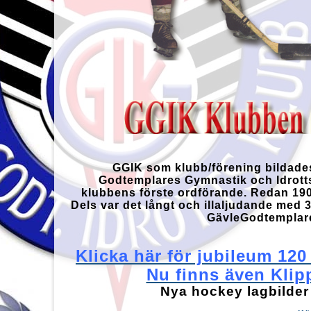
GGIK som klubb/förening bildades
Godtemplares Gymnastik och Idrottsf
klubbens förste ordförande. Redan 1907
Dels var det långt och illaljudande med 
GävleGodtemplare
Klicka här för jubileum 12
Nu finns även Klip
Nya hockey lagbilder