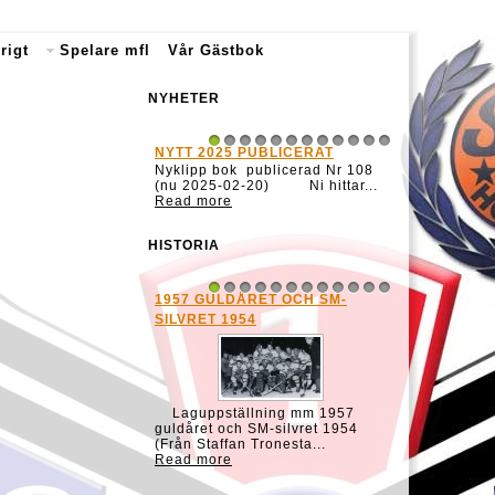
rigt
Spelare mfl
Vår Gästbok
NYHETER
NYTT 2025 PUBLICERAT
1
2
3
4
5
6
7
8
9
10
11
12
Nyklipp bok publicerad Nr 108
(nu 2025-02-20) Ni hittar...
Read more
HISTORIA
1957 GULDÅRET OCH SM-
1
2
3
4
5
6
7
8
9
10
11
12
SILVRET 1954
Laguppställning mm 1957
guldåret och SM-silvret 1954
(Från Staffan Tronesta...
Read more