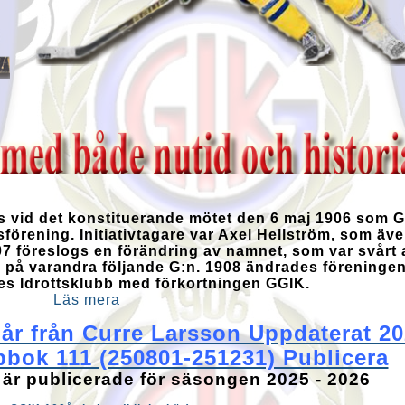
 vid det konstituerande mötet den 6 maj 1906 som G
örening. Initiativtagare var Axel Hellström, som äve
 föreslogs en förändring av namnet, som var svårt at
3 på varandra följande G:n. 1908 ändrades föreningen
s Idrottsklubb med förkortningen GGIK.
Läs mera
0 år från Curre Larsson Uppdaterat 2
pbok 111 (250801-251231) Publicera
 är publicerade för säsongen 2025 - 2026