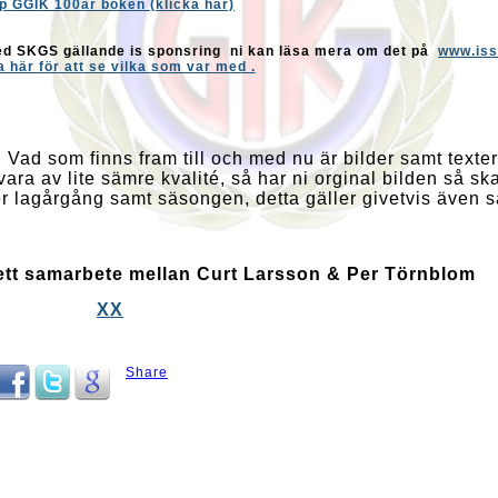
p GGIK 100år boken (klicka här)
ed SKGS gällande is sponsring ni kan läsa mera om det på
www.iss
a här för att se vilka som var med .
a, Vad som finns fram till och med nu är bilder samt texte
vara av lite sämre kvalité, så har ni orginal bilden så s
anger lagårgång samt säsongen, detta gäller givetvis även 
 ett samarbete mellan Curt Larsson & Per Törnblom
XX
Share