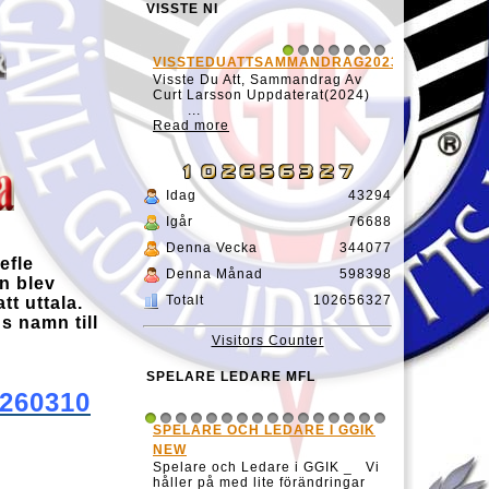
VISSTE NI
VISSTEDUATTSAMMANDRAG20231127
1
2
3
4
5
6
7
Visste Du Att, Sammandrag Av
Curt Larsson Uppdaterat(2024)
...
Read more
Idag
43294
Igår
76688
Denna Vecka
344077
efle
Denna Månad
598398
n blev
Totalt
102656327
t uttala.
s namn till
Visitors Counter
SPELARE LEDARE MFL
0260310
SPELARE OCH LEDARE I GGIK
1
2
3
4
5
6
7
8
9
10
11
12
13
14
15
16
NEW
Spelare och Ledare i GGIK _ Vi
håller på med lite förändringar