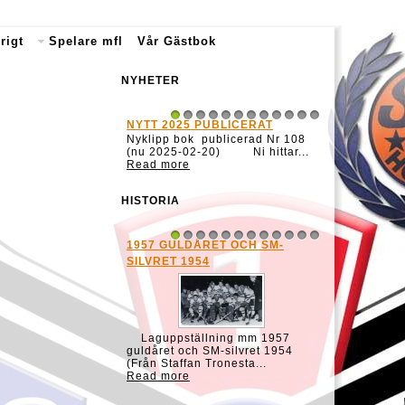
rigt
Spelare mfl
Vår Gästbok
NYHETER
NYTT 2025 PUBLICERAT
1
2
3
4
5
6
7
8
9
10
11
12
Nyklipp bok publicerad Nr 108
(nu 2025-02-20) Ni hittar...
Read more
HISTORIA
1957 GULDÅRET OCH SM-
1
2
3
4
5
6
7
8
9
10
11
12
SILVRET 1954
Laguppställning mm 1957
guldåret och SM-silvret 1954
(Från Staffan Tronesta...
Read more