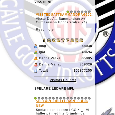
VISSTE NI
VISSTEDUATTSAMMANDRAG20231127
1
2
3
4
5
6
7
Visste Du Att, Sammandrag Av
Curt Larsson Uppdaterat(2024)
...
Read more
Idag
68038
Igår
48694
Denna Vecka
565005
Denna Månad
819326
Totalt
102877255
Visitors Counter
SPELARE LEDARE MFL
SPELARE OCH LEDARE I GGIK
1
2
3
4
5
6
7
8
9
10
11
12
13
14
15
16
NEW
Spelare och Ledare i GGIK _ Vi
håller på med lite förändringar