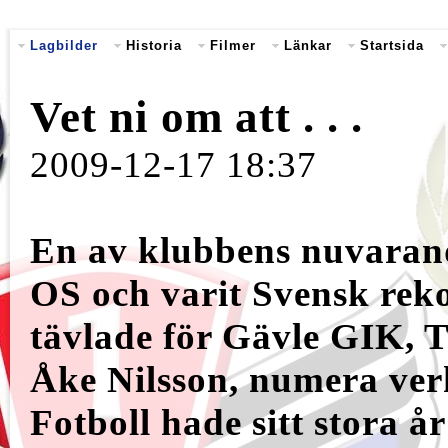
Lagbilder
Historia
Filmer
Länkar
Startsida
Vet ni om att . . .
2009-12-17 18:37
En av klubbens nuvarand
OS och varit Svensk reko
tävlade för Gävle GIK, T
Åke Nilsson, numera ve
Fotboll hade sitt stora å