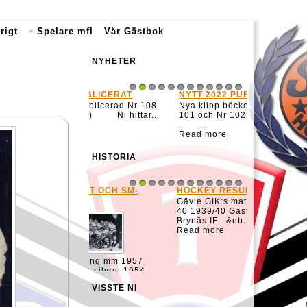
rigt
Spelare mfl
Vår Gästbok
NYHETER
NYTT 2022 PUBLICERAT
1
2
3
4
5
6
7
8
9
10
11
12
Nya klipp böcker publicerade Nr
101 och Nr 102 (nu 2022-09-27)
...
Read more
HISTORIA
HOCKEY RESULTAT 1939-1965
1
2
3
4
5
6
7
8
9
10
11
12
Gävle GIK:s matcher från 1939-
40 1939/40 Gästrikeserien B
Brynäs IF &nb...
Read more
VISSTE NI
MATCH TID HOCKEY
1
2
3
4
5
6
7