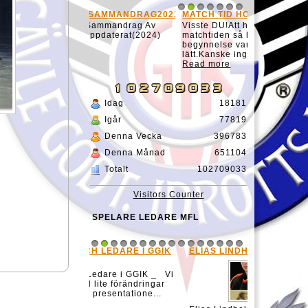
Visste DU!Att ha koll på
matchtiden så här i ishockeyns
begynnelse var inte så
lätt.Kanske ingen bry...
Read more
Idag
18181
Igår
77819
Denna Vecka
396783
Denna Månad
651104
Totalt
102709033
Visitors Counter
SPELARE LEDARE MFL
ELIAS LINDHOLM
1
2
3
4
5
6
7
8
9
10
11
12
13
14
15
16
Elias Lindholm Född: 1994-12-
02 i Boden, Klubbfattning: