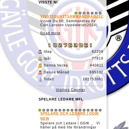
VISSTE NI
VISSTEDUATTSAMMANDRAG20231127
MATCH TID
1
2
3
4
5
6
7
Visste Du Att, Sammandrag Av
Visste DU!At
Curt Larsson Uppdaterat(2024)
matchtiden 
...
begynnelse 
Read more
lätt.Kanske 
Read more
Idag
62209
Igår
77819
Denna Vecka
440811
Denna Månad
695132
Totalt
102753061
Visitors Counter
SPELARE LEDARE MFL
SPELARE OCH LEDARE I GGIK
ELIAS LIN
1
2
3
4
5
6
7
8
9
10
11
12
13
14
15
16
NEW
Spelare och Ledare i GGIK _ Vi
håller på med lite förändringar