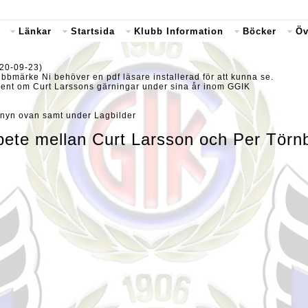
Länkar
Startsida
Klubb Information
Böcker
Öv
020-09-23)
bbmärke Ni behöver en pdf läsare installerad för att kunna se.
kument om Curt Larssons gärningar under sina år inom GGIK
 Menyn ovan samt under Lagbilder
rbete mellan Curt Larsson och Per Törn