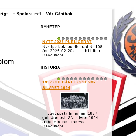
rigt
Spelare mfl
Vår Gästbok
NYHETER
NYTT 2025 PUBLICERAT
NYTT 2022
1
2
3
4
5
6
7
8
9
10
11
12
Nyklipp bok publicerad Nr 108
Nya klipp b
(nu 2025-02-20) Ni hittar...
101 och Nr 
Read more
...
blom
Read more
HISTORIA
1957 GULDÅRET OCH SM-
HOCKEY RE
1
2
3
4
5
6
7
8
9
10
11
12
Gävle GIK:s
SILVRET 1954
40 1939/40 
Brynäs IF &
Read more
Laguppställning mm 1957
guldåret och SM-silvret 1954
(Från Staffan Tronesta...
Read more