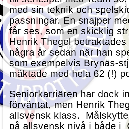
med sin teknik och spelski
passningar. En snajper me
får ses, som en skicklig str
Henrik Thegel betraktades 
några år sedan när han sp
som exempelvis Brynäs-stj
mäktade med hela 62 (!) p
Seniorkarriären har dock in
förväntat, men Henrik Thegel
allsvensk klass. Målskytten
på allsvensk nivå i bå