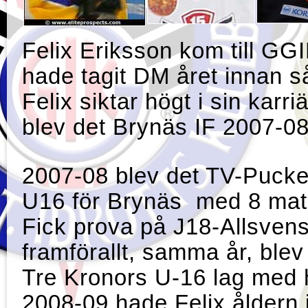
Felix Eriksson kom till GG
hade tagit DM året innan så
Felix siktar högt i sin kar
blev det Brynäs IF 2007
2007-08 blev det TV-Pucke
U16 för Brynäs med 8 mat
Fick prova på J18-Allsven
framförallt, samma år, blev 
Tre Kronors U-16 lag med 
2008-09 hade Felix åldern