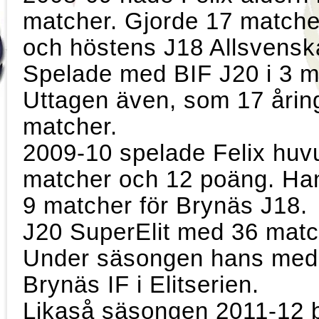
matcher. Gjorde 17 match
och höstens J18 Allsvensk
Spelade med BIF J20 i 3 m
Uttagen även, som 17 åring
matcher.
2009-10 spelade Felix huvu
matcher och 12 poäng.
9 matcher för Brynäs J18.
J20 SuperElit med 36 match
Under säsongen hans med 
Brynäs IF i Elitserien.
Likaså säsongen 2011-12 b