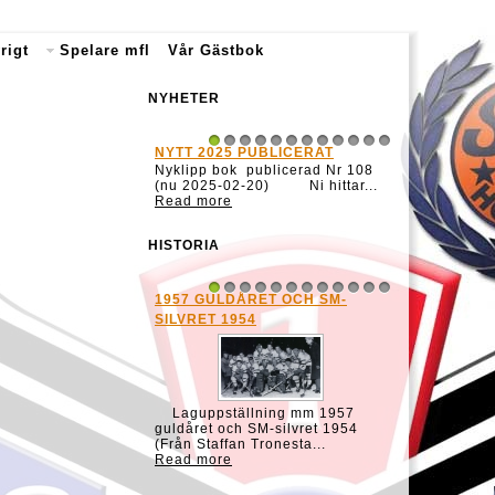
rigt
Spelare mfl
Vår Gästbok
NYHETER
NYTT 2025 PUBLICERAT
1
2
3
4
5
6
7
8
9
10
11
12
Nyklipp bok publicerad Nr 108
(nu 2025-02-20) Ni hittar...
Read more
HISTORIA
1957 GULDÅRET OCH SM-
1
2
3
4
5
6
7
8
9
10
11
12
SILVRET 1954
Laguppställning mm 1957
guldåret och SM-silvret 1954
(Från Staffan Tronesta...
Read more