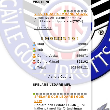
VISSTE NI
VISSTEDUATTSAMMANDRAG20231127
1
2
3
4
5
6
7
Visste Du Att, Sammandrag Av
Curt Larsson Uppdaterat(2024)
...
Read more
Idag
59904
Igår
48694
Denna Vecka
556871
Denna Månad
811192
Totalt
102869121
Visitors Counter
SPELARE LEDARE MFL
SPELARE OCH LEDARE I GGIK
1
2
3
4
5
6
7
8
9
10
11
12
13
14
15
16
NEW
Spelare och Ledare i GGIK _ Vi
håller på med lite förändringar