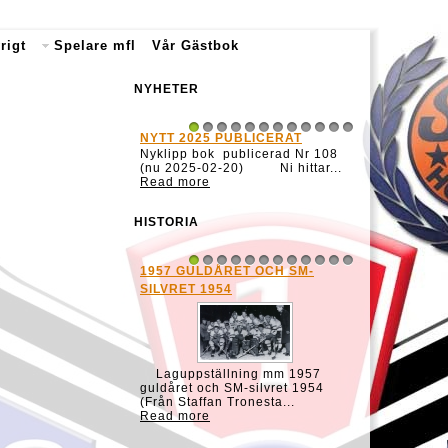
rigt
Spelare mfl
Vår Gästbok
NYHETER
NYTT 2025 PUBLICERAT
1
2
3
4
5
6
7
8
9
10
11
12
Nyklipp bok publicerad Nr 108
(nu 2025-02-20) Ni hittar...
Read more
HISTORIA
1957 GULDÅRET OCH SM-
1
2
3
4
5
6
7
8
9
10
11
12
SILVRET 1954
Laguppställning mm 1957
guldåret och SM-silvret 1954
(Från Staffan Tronesta...
Read more