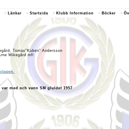
Länkar
Startsida
Klubb Information
Böcker
Öv
ikegård, Tomas"Kuben" Andersson
 Arne Wikegård mfl
klippen.
m var med och vann SM gluldet 1957