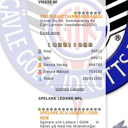
VISSTE NI
VISSTEDUATTSAMMANDRAG20231127
1
2
3
4
5
6
7
Visste Du Att, Sammandrag Av
Curt Larsson Uppdaterat(2024)
...
Read more
Idag
50512
Igår
69671
Denna Vecka
498785
Denna Månad
753106
Totalt
102811035
Visitors Counter
SPELARE LEDARE MFL
SPELARE OCH LEDARE I GGIK
1
2
3
4
5
6
7
8
9
10
11
12
13
14
15
16
NEW
Spelare och Ledare i GGIK _ Vi
håller på med lite förändringar