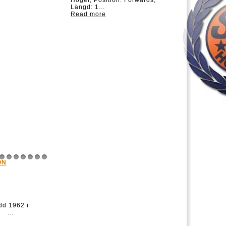
Höger, Position: Forwards,
Längd: 1...
Read more
ON
8
9
10
11
12
13
14
d 1962 i
 ...