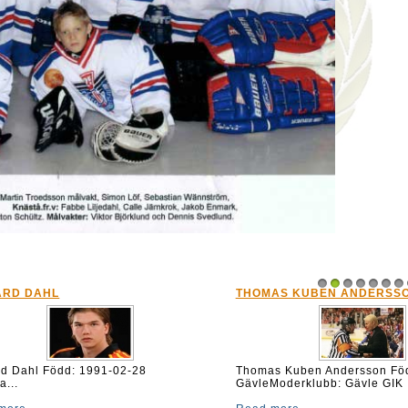
ARD DAHL
THOMAS KUBEN ANDERSS
1
2
3
4
5
6
7
ard Dahl Född: 1991-02-28
Thomas Kuben Andersson Föd
a...
GävleModerklubb: Gävle GIK