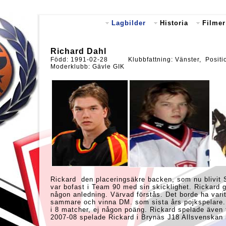
Lagbilder
Historia
Filmer
Richard Dahl
Född: 1991-02-28 Klubbfattning: Vänster, Positio
Moderklubb: Gävle GIK
Rickard den placeringsäkre backen, som nu blivi
var bofast i Team 90 med sin skicklighet. Rickard 
någon anledning. Värvad förstås. Det borde ha varit 
sammare och vinna DM. som sista års pojkspelare
i 8 matcher, ej någon poäng. Rickard spelade även 
2007-08 spelade Rickard i Brynäs J18 Allsvenskan 