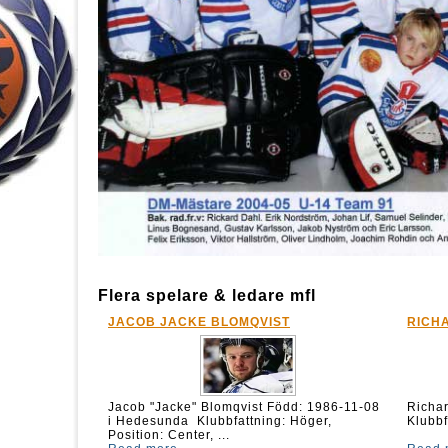
Flera spelare & ledare mfl
JACOB JACKE BLOMQVIST
RICH
Jacob "Jacke" Blomqvist Född: 1986-11-08
Rich
i Hedesunda Klubbfattning: Höger,
Klubbf
Position: Center, ...