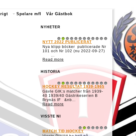
rigt
Spelare mfl
Vår Gästbok
NYHETER
NYTT 2022 PUBLICERAT
1
2
3
4
5
6
7
8
9
10
11
12
Nya klipp böcker publicerade Nr
101 och Nr 102 (nu 2022-09-27)
...
Read more
HISTORIA
HOCKEY RESULTAT 1939-1965
1
2
3
4
5
6
7
8
9
10
11
12
Gävle GIK:s matcher från 1939-
40 1939/40 Gästrikeserien B
Brynäs IF &nb...
Read more
VISSTE NI
MATCH TID HOCKEY
1
2
3
4
5
6
7