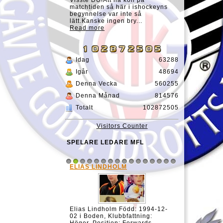
Visste DU!Att ha koll på
matchtiden så här i ishockeyns
begynnelse var inte så
lätt.Kanske ingen bry...
Read more
Idag
63288
Igår
48694
Denna Vecka
560255
Denna Månad
814576
Totalt
102872505
Visitors Counter
SPELARE LEDARE MFL
ELIAS LINDHOLM
1
2
3
4
5
6
7
8
9
10
11
12
13
14
15
16
Elias Lindholm Född: 1994-12-
02 i Boden, Klubbfattning: