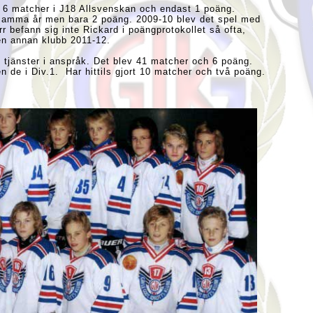
h 6 matcher i J18 Allsvenskan och endast 1 poäng.
 samma år men bara 2 poäng. 2009-10 blev det spel med
r befann sig inte Rickard i poängprotokollet så ofta,
g en annan klubb 2011-12.
s tjänster i anspråk. Det blev 41 matcher och 6 poäng.
n de i Div.1. Har hittils gjort 10 matcher och två poäng.