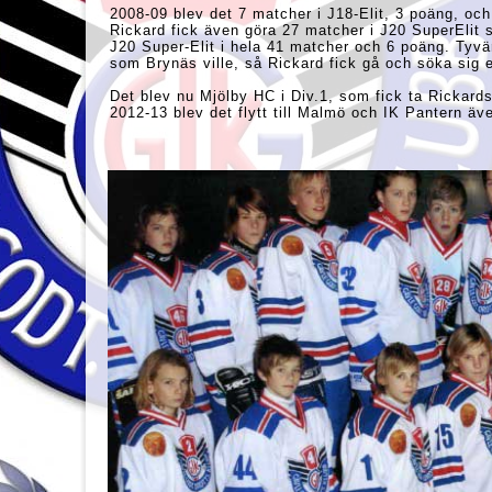
2008-09 blev det 7 matcher i J18-Elit, 3 poäng, oc
Rickard fick även göra 27 matcher i J20 SuperElit
J20 Super-Elit i hela 41 matcher och 6 poäng. Tyvär
som Brynäs ville, så Rickard fick gå och söka si
Det blev nu Mjölby HC i Div.1, som fick ta Rickard
2012-13 blev det flytt till Malmö och IK Pantern äve