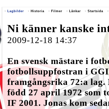
Lagbilder
Historia
Filmer
Länkar
Startsida
Ni känner kanske inte 
2009-12-18 14:37
En svensk mästare i fotbo
fotbollsuppfostran i GG
framgångsrika 72:a lag.
född 27 april 1972 som
IF 2001. Jonas kom seda