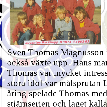
Sven Thomas Magnusson f
också växte upp. Hans ma
Thomas var mycket intresse
stora idol var målsprutan
åring spelade Thomas med 
stjärnserien och laget kal