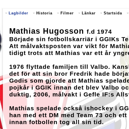
Lagbilder
Historia
Filmer
Länkar
Startsida
Mathias Hugosson
f.d 1974
Började sin fotbollskarriär i GGIKs T
Att målvaktsposten var vikt för Math
tidigt trots att Mathias var ett år yngr
1976 flyttade familjen till Valbo. Kan
det för att sin bror Fredrik hade börja
Godis som gjorde att Mathias spelad
pojkår i GGIK innan det blev Valbo o
duktig, 2006, målvakt i Gefle IF:s All
Mathias spelade också ishockey i GG
han med ett DM med Team 73 och ett 
innan fotbollen tog all sin tid.