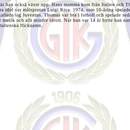
r han också växte upp. Hans mamma kom från Italien och T
tora idol var målsprutan Luigi Riva. 1974, som 10-åring spel
kallade sig Juventus. Thomas var bra i fotboll och spelade sed
r musik och allt mindre idrott. När han var 14 år bytte han na
 italienska flicknamn.