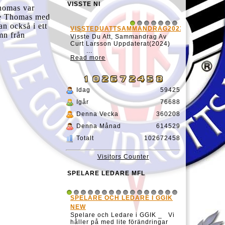
VISSTE NI
homas var
ade Thomas med
an också i ett
VISSTEDUATTSAMMANDRAG20231127
1
2
3
4
5
6
7
mn från
Visste Du Att, Sammandrag Av
Curt Larsson Uppdaterat(2024)
...
Read more
Idag
59425
Igår
76688
Denna Vecka
360208
Denna Månad
614529
Totalt
102672458
Visitors Counter
SPELARE LEDARE MFL
SPELARE OCH LEDARE I GGIK
1
2
3
4
5
6
7
8
9
10
11
12
13
14
15
16
NEW
Spelare och Ledare i GGIK _ Vi
håller på med lite förändringar