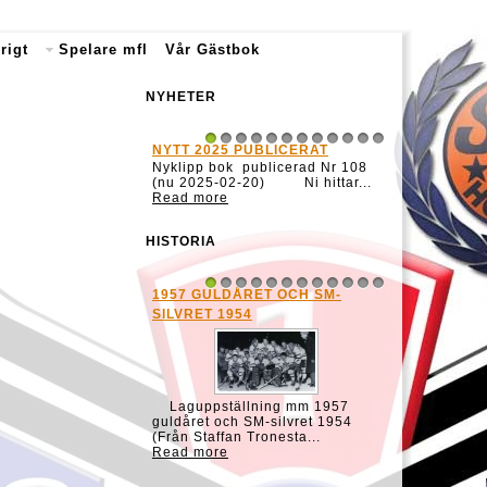
rigt
Spelare mfl
Vår Gästbok
NYHETER
NYTT 2025 PUBLICERAT
1
2
3
4
5
6
7
8
9
10
11
12
Nyklipp bok publicerad Nr 108
(nu 2025-02-20) Ni hittar...
Read more
HISTORIA
1957 GULDÅRET OCH SM-
1
2
3
4
5
6
7
8
9
10
11
12
SILVRET 1954
Laguppställning mm 1957
guldåret och SM-silvret 1954
(Från Staffan Tronesta...
Read more