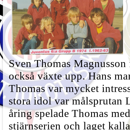
Sven Thomas Magnusson f
också växte upp. Hans ma
Thomas var mycket intresse
stora idol var målsprutan
åring spelade Thomas med 
stjärnserien och laget kal