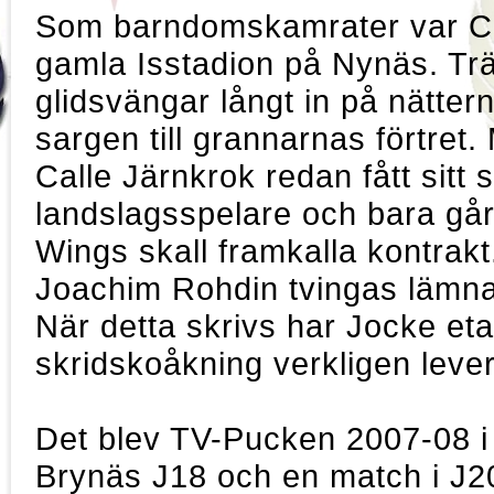
Som barndomskamrater var Cal
gamla Isstadion på Nynäs. Tr
glidsvängar långt in på nätter
sargen till grannarnas förtret.
Calle Järnkrok redan fått sitt 
landslagsspelare och bara går
Wings skall framkalla kontrakt
Joachim Rohdin tvingas lämna
När detta skrivs har Jocke eta
skridskoåkning verkligen lever
Det blev TV-Pucken 2007-08 i
Brynäs J18 och en match i J2