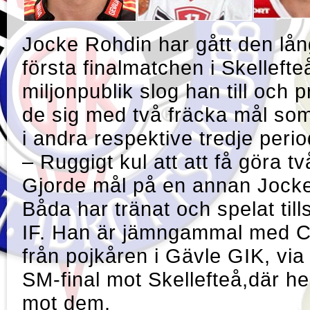
Jocke Rohdin har gått den lån
första finalmatchen i Skellefte
miljonpublik slog han
de sig med två fräcka mål so
i andra respektive tredje peri
– Ruggigt kul att att få göra t
Gjorde mål på en annan Jocke
Båda har tränat och spelat t
IF. Han är jämngammal med Cal
från pojkåren i Gävle GIK, via 
SM-final mot Skellefteå,där he
mot dem.