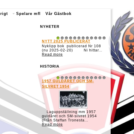
rigt
Spelare mfl
Vår Gästbok
NYHETER
NYTT 2025 PUBLICERAT
1
2
3
4
5
6
7
8
9
10
11
12
Nyklipp bok publicerad Nr 108
(nu 2025-02-20) Ni hittar...
Read more
HISTORIA
1957 GULDÅRET OCH SM-
1
2
3
4
5
6
7
8
9
10
11
12
SILVRET 1954
Laguppställning mm 1957
guldåret och SM-silvret 1954
(Från Staffan Tronesta...
Read more