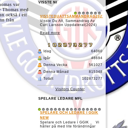
VISSTE NI
homas var
ade Thomas med
an också i ett
VISSTEDUATTSAMMANDRAG20231127
1
2
3
4
5
6
7
mn från
Visste Du Att, Sammandrag Av
Curt Larsson Uppdaterat(2024)
...
Read more
Idag
64060
Igår
48694
Denna Vecka
561027
Denna Månad
815348
Totalt
102873277
Visitors Counter
SPELARE LEDARE MFL
SPELARE OCH LEDARE I GGIK
1
2
3
4
5
6
7
8
9
10
11
12
13
14
15
16
NEW
Spelare och Ledare i GGIK _ Vi
håller på med lite förändringar