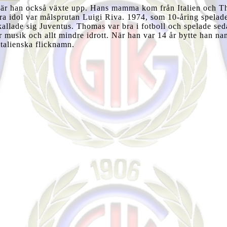
r han också växte upp. Hans mamma kom från Italien och T
tora idol var målsprutan Luigi Riva. 1974, som 10-åring spel
kallade sig Juventus. Thomas var bra i fotboll och spelade sed
r musik och allt mindre idrott. När han var 14 år bytte han na
 italienska flicknamn.