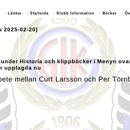
Länkar
Startsida
Klubb Information
Böcker
Öv
u 2025-02-20)
iv under Historia och klippböcker i Menyn ov
er upplagda nu
rbete mellan Curt Larsson och Per Törn