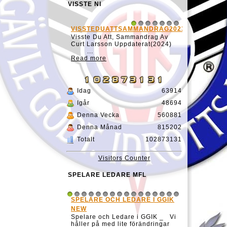
VISSTE NI
VISSTEDUATTSAMMANDRAG20231127
1
2
3
4
5
6
7
Visste Du Att, Sammandrag Av
Curt Larsson Uppdaterat(2024)
...
Read more
Idag
63914
Igår
48694
Denna Vecka
560881
Denna Månad
815202
Totalt
102873131
Visitors Counter
SPELARE LEDARE MFL
SPELARE OCH LEDARE I GGIK
1
2
3
4
5
6
7
8
9
10
11
12
13
14
15
16
NEW
Spelare och Ledare i GGIK _ Vi
håller på med lite förändringar