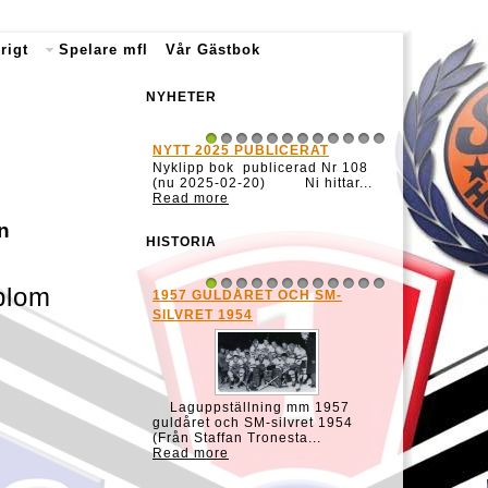
rigt
Spelare mfl
Vår Gästbok
NYHETER
NYTT 2025 PUBLICERAT
1
2
3
4
5
6
7
8
9
10
11
12
Nyklipp bok publicerad Nr 108
(nu 2025-02-20) Ni hittar...
Read more
an
HISTORIA
blom
1957 GULDÅRET OCH SM-
1
2
3
4
5
6
7
8
9
10
11
12
SILVRET 1954
Laguppställning mm 1957
guldåret och SM-silvret 1954
(Från Staffan Tronesta...
Read more