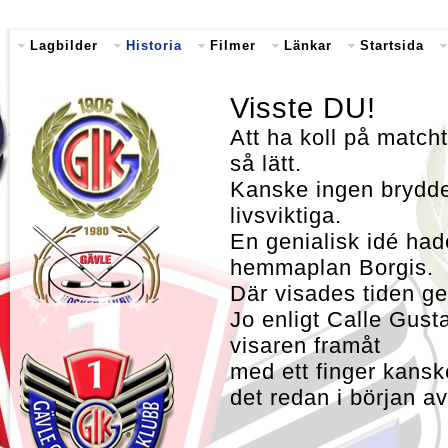
Lagbilder
Historia
Filmer
Länkar
Startsida
Visste DU!
Att ha koll på match
så lätt.
Kanske ingen brydde 
livsviktig
En genialisk idé had
hemmaplan Borgis.
Där visades tiden g
Jo enligt Calle Gus
visaren framåt
med ett finger kansk
det redan i början av