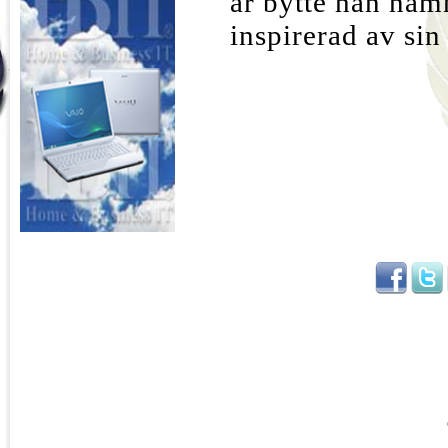
år bytte han nam
inspirerad av si