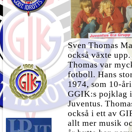
Sven Thomas Mag
också växte upp
Thomas var mycke
fotboll. Hans sto
1974, som 10-åri
GGIK:s pojklag i 
Juventus. Thomas
också i ett av GI
allt mer musik oc