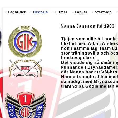
Lagbilder
Historia
Filmer
Länkar
Startsida
Nanna Jansson f.d 1983
Tjejen som ville bli hock
I likhet med Adam Ander
hon i samma lag Team 83
stor träningsvilja och bes
hockeyspelare.
Det visade sig så smånin
kunnande i Brynäsdamern
där Nanna har ett VM-bro
Nanna tränade alltså me
samtidigt med Brynäsdam
träning på Godis mellan v