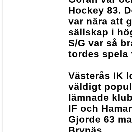
Hockey 83. D
var nära att 
sällskap i hö
S/G var så br
tordes spela
Västerås IK 
väldigt popu
lämnade klub
IF och Hamar
Gjorde 63 ma
Brynäs.