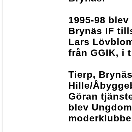
1995-98 blev 
Brynäs IF ti
Lars Lövblo
från GGIK, i 
Tierp, Brynäs
Hille/Åbyggeb
Göran tjänst
blev Ungdoms
moderklubbe