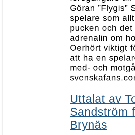
Göran ”Flygis” 
spelare som allt
pucken och det 
adrenalin om h
Oerhört viktigt 
att ha en spela
med- och motgå
svenskafans.co
Uttalat av 
Sandström fr
Brynäs