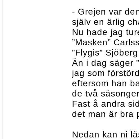
- Grejen var den
själv en ärlig c
Nu hade jag tur
”Masken” Carls
”Flygis” Sjöberg
Än i dag säger ”
jag som förstör
eftersom han ba
de två säsonge
Fast å andra s
det man är bra 
Nedan kan ni lä