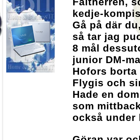
Fältherren, s
kedje-kompis
Gå på där du,
så tar jag pu
8 mål dessuto
junior DM-ma
Hofors borta 
Flygis och si
Hade en domi
som mittback 
också under 
Göran var o