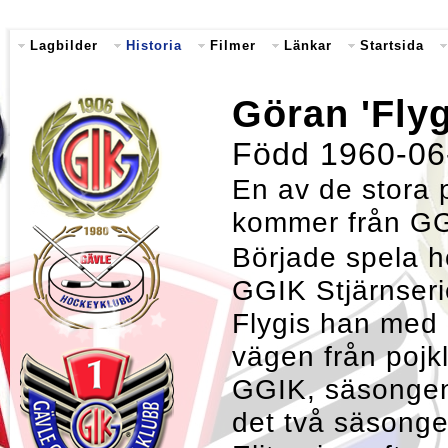
Lagbilder
Historia
Filmer
Länkar
Startsida
Göran 'Flyg
Född 1960-06-
En av de stora 
kommer från G
Började spela ho
GGIK Stjärnserie
Flygis han med 
vägen från pojkl
GGIK, säsongen
det två säsonger