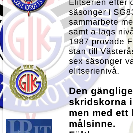
Elitserien efter 
säsonger i SG83
sammarbete med
samt a-lags ni
1987 provade Fly
stan till Väster
sex säsonger va
elitserienivå.
Den gänglige.
skridskorna i
men med ett h
målsinne.