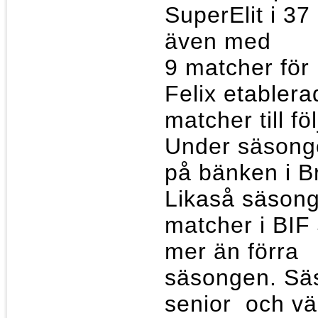
SuperElit i 3
även me
9 matcher fö
Felix etabler
matcher till f
Under säsong
på bänken i Br
Likaså säsong
matcher i BIF
mer än förr
säsongen. Säs
senior och väl