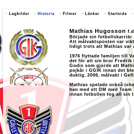
Lagbilder
Historia
Filmer
Länkar
Startsida
Mathias Hugosson
f.
Började sin fotbollskarriä
Att målvaktsposten var vik
tidigt trots att Mathias var 
1976 flyttade familjen till 
det för att sin bror Fredrik
Godis som gjorde att Mathi
pojkår i GGIK innan det bl
duktig, 2006, målvakt i Gefl
Mathias spelade också ish
han med ett DM med Team 7
innan fotbollen tog all sin t