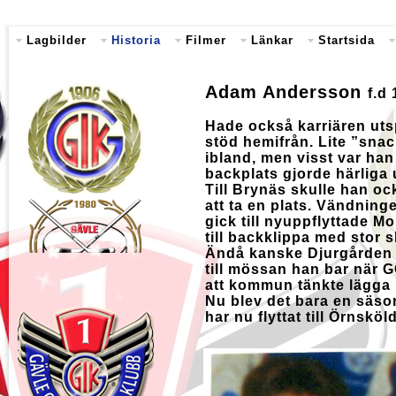
Lagbilder
Historia
Filmer
Länkar
Startsida
Adam Andersson
f.d
Hade också karriären uts
stöd hemifrån. Lite ”sna
ibland, men visst var han
backplats gjorde härliga
Till Brynäs skulle han o
att ta en plats. Vändnin
gick till nyuppflyttade Mo
till backklippa med stor s
Ändå kanske Djurgården 
till mössan han bar när
att kommun tänkte lägga 
Nu blev det bara en säs
har nu flyttat till Örnsk