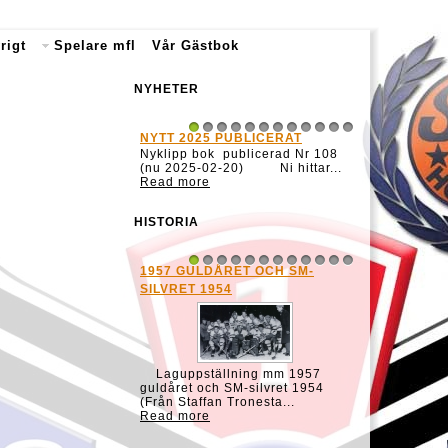
rigt
Spelare mfl
Vår Gästbok
NYHETER
NYTT 2025 PUBLICERAT
1
2
3
4
5
6
7
8
9
10
11
12
Nyklipp bok publicerad Nr 108
(nu 2025-02-20) Ni hittar...
Read more
HISTORIA
1957 GULDÅRET OCH SM-
1
2
3
4
5
6
7
8
9
10
11
12
SILVRET 1954
Laguppställning mm 1957
guldåret och SM-silvret 1954
(Från Staffan Tronesta...
Read more