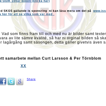
p GGIK 100år boken (klicka här)
ed SKGS gällande is sponsring ni kan läsa mera om det på
www.iss
a här för att se vilka som var med .
a, Vad som finns fram till och med nu är bilder samt texte
vara av lite sämre kvalité, så har ni orginal bilden så s
anger lagårgång samt säsongen, detta gäller givetvis även 
 ett samarbete mellan Curt Larsson & Per Törnblom
XX
Share