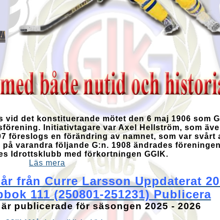
 vid det konstituerande mötet den 6 maj 1906 som G
örening. Initiativtagare var Axel Hellström, som äve
 föreslogs en förändring av namnet, som var svårt at
3 på varandra följande G:n. 1908 ändrades föreningen
s Idrottsklubb med förkortningen GGIK.
Läs mera
0 år från Curre Larsson Uppdaterat 2
pbok 111 (250801-251231) Publicera
 är publicerade för säsongen 2025 - 2026