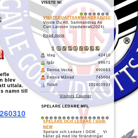
VISSTE NI
VISSTEDUATTSAMMANDRAG20231127
1
2
3
4
5
6
7
Visste Du Att, Sammandrag Av
Curt Larsson Uppdaterat(2024)
...
Read more
Idag
42410
Igår
69671
Denna Vecka
490683
efle
Denna Månad
745004
n blev
Totalt
102802933
t uttala.
s namn till
Visitors Counter
SPELARE LEDARE MFL
0260310
SPELARE OCH LEDARE I GGIK
1
2
3
4
5
6
7
8
9
10
11
12
13
14
15
16
NEW
Spelare och Ledare i GGIK _ Vi
håller på med lite förändringar