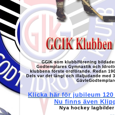
GGIK som klubb/förening bildades
Godtemplares Gymnastik och Idrottsf
klubbens förste ordförande. Redan 1907
Dels var det långt och illaljudande med 
GävleGodtemplare
Klicka här för jubileum 12
Nu finns även Klip
Nya hockey lagbilder