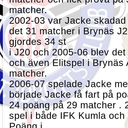
matcher.
2002-03 var Jacke skadad
det 31 matcher i Brynäs J
gjordes 34 st
i J20 och 2005-06 blev det
och även Elitspel i Brynäs
matcher.
2006-07 spelade Jacke me
började Jacke få fart på p
24 poäng på 29 matcher . 
spel i både IFK Kumla och
Poäng i