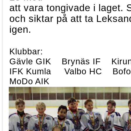
att vara tongivade i laget. 
och siktar på att ta Leksand
igen.
Klubbar:
Gävle GIK Brynäs IF Kirun
IFK Kumla Valbo HC Bofo
MoDo AIK