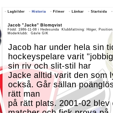
Lagbilder
Historia
Filmer
Länkar
Startsida
Jacob "Jacke" Blomqvist
Född: 1986-11-08 i Hedesunda Klubbfattning: Höger, Positi
Moderklubb: Gävle GIK
Jacob har under hela sin t
hockeyspelare varit "jobbi
sin riv och slit-stil har
Jacke alltid varit den som 
också. Går sällan poänglös
rätt man
på rätt plats. 2001-02 blev
matcher och fick prova på 