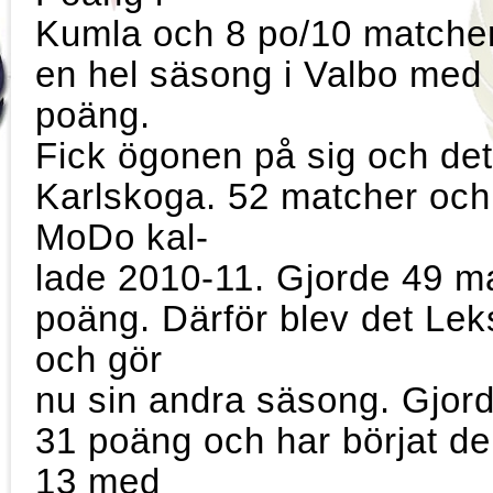
Kumla och 8 po/10 matcher
en hel säsong i Valbo med
poäng.
Fick ögonen på sig och det 
Karlskoga. 52 matcher och
MoDo kal-
lade 2010-11. Gjorde 49 m
poäng. Därför blev det Le
och gör
nu sin andra säsong. Gjor
31 poäng och har börjat d
13 med