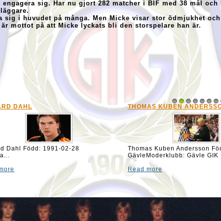
 engagera sig. Har nu gjort 282 matcher i BIF med 38 mål och
släggare.
ta sig i huvudet på många. Men Micke visar stor ödmjukhet och
är mottot på att Micke lyckats bli den storspelare han är.
S BOGNESAND
RASMUS AXMAN
1
2
3
4
5
6
7
 Bognesand Född 19920223 i Gävle,
Rasmus Axman Född:1990-04-
ng: Vänster, Position: back, Längd
Klubbfattning: Vänster. Posit
, Vik...
Län...
more
Read more