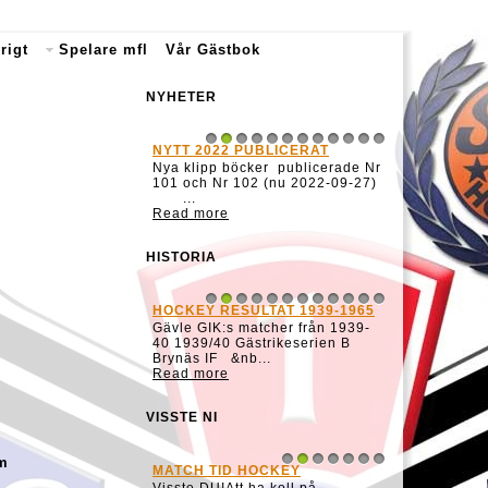
rigt
Spelare mfl
Vår Gästbok
NYHETER
NYTT 2020 PUBLICERAT
1
2
3
4
5
6
7
8
9
10
11
12
Nya klipp böcker publicerade Nr
99 och Nr 100 (nu 2020-09-23)
samt en uppdaterad version
runt...
Read more
HISTORIA
ANKARCUPEN
1
2
3
4
5
6
7
8
9
10
11
12
Ankarcupen startade 1987 med
att ledare från födda 1973-lagen
i GGIK, Strömsbro...
om
Read more