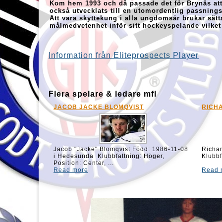
Kom hem 1993 och då passade det för Brynäs att
också utvecklats till en utomordentlig passning
Att vara skyttekung i alla ungdomsår brukar sät
målmedvetenhet inför sitt hockeyspelande vilket 
Information från Eliteprospects Player
Flera spelare & ledare mfl
HENRIK THEGEL
LINU
Henrik Thegel Född 1990-01-04 i
Linus
Stockholm, Fattning: Höger, Position:
Fattni
Forward, Längd 186...
194 cm
Read more
Read 