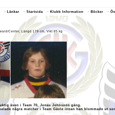
Länkar
Startsida
Klubb Information
Böcker
Öv
rward/Center, Längd 179 cm, Vikt 85 kg
Duktig även i Team 70, Jonas Johnsons gäng.
 spelade några matcher i Team Gävle innan han blommade ut s