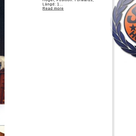
Calle Järnkrok Född 1991-09-
25 i Gävle. Fattning: Höger,
Position: Forward. 181 cm, 7...
Read more