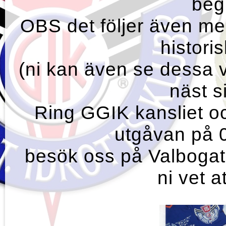
beg
OBS det följer även m
historis
(ni kan även se dessa 
näst s
Ring GGIK kansliet o
utgåvan på 
besök oss på Valbogata
ni vet a