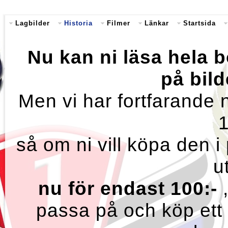
Lagbilder
Historia
Filmer
Länkar
Startsida
Nu kan ni läsa hela b
på bil
Men vi har fortfarande
så om ni vill köpa den i
u
nu för endast 100:-
passa på och köp ett