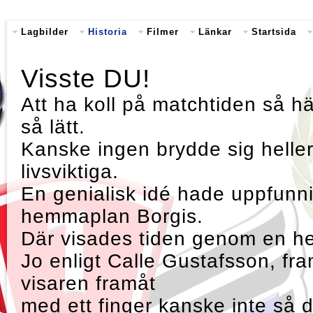
Lagbilder
Historia
Filmer
Länkar
Startsida
Visste DU!
Att ha koll på matchtiden så h
så lätt.
Kanske ingen brydde sig heller
livsviktiga.
En genialisk idé hade uppfunn
hemmaplan Borgis.
Där visades tiden genom en h
Jo enligt Calle Gustafsson, f
visaren framåt
med ett finger kanske inte så 