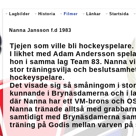
Lagbilder
Historia
Filmer
Länkar
Startsida
Nanna Jansson f.d 1983
Tjejen som ville bli hockeyspelare.
I likhet med Adam Andersson spel
hon i samma lag Team 83. Nanna v
stor träningsvilja och beslutsamhet
hockeyspelare.
Det visade sig så småningom i sto
kunnande i Brynäsdamerna och i l
där Nanna har ett VM-brons och OS
Nanna tränade alltså med grabbar
samtidigt med Brynäsdamerna samt
träning på Godis mellan varven på 