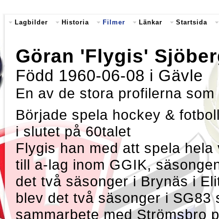
Lagbilder
Historia
Filmer
Länkar
Startsida
Göran 'Flygis' Sjöbe
Född 1960-06-08 i Gävle
En av de stora profilerna so
Började spela hockey & fotboll
i slutet på 60talet
Flygis han med att spela hela
till a-lag inom GGIK, säsonge
det två säsonger i Brynäs i Eli
blev det två säsonger i SG83 
sammarbete med Strömsbro på