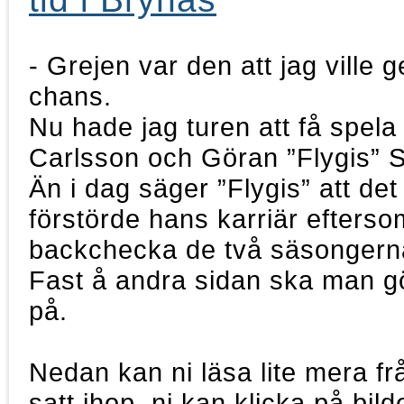
- Grejen var den att jag ville g
chans.
Nu hade jag turen att få spel
Carlsson och Göran ”Flygis” S
Än i dag säger ”Flygis” att de
förstörde hans karriär efterso
backchecka de två säsongern
Fast å andra sidan ska man g
på.
Nedan kan ni läsa lite mera f
satt ihop, ni kan klicka på bild