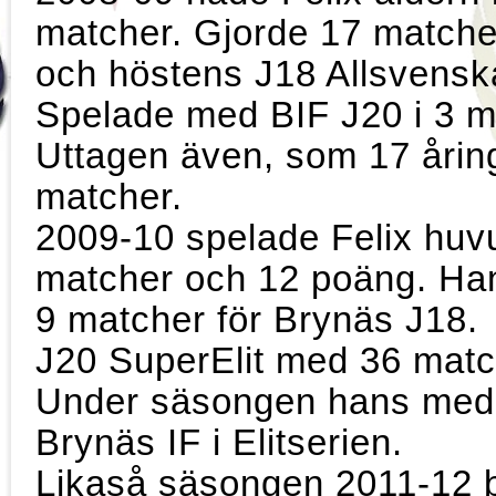
matcher. Gjorde 17 match
och höstens J18 Allsvensk
Spelade med BIF J20 i 3 m
Uttagen även, som 17 åring
matcher.
2009-10 spelade Felix huvu
matcher och 12 poäng.
9 matcher för Brynäs J18.
J20 SuperElit med 36 match
Under säsongen hans med 
Brynäs IF i Elitserien.
Likaså säsongen 2011-12 b