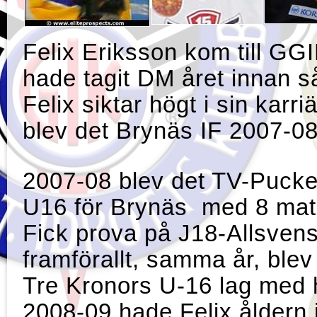
Felix Eriksson kom till GG
hade tagit DM året innan så
Felix siktar högt i sin kar
blev det Brynäs IF 2007
2007-08 blev det TV-Pucke
U16 för Brynäs med 8 mat
Fick prova på J18-Allsven
framförallt, samma år, blev 
Tre Kronors U-16 lag med 
2008-09 hade Felix åldern