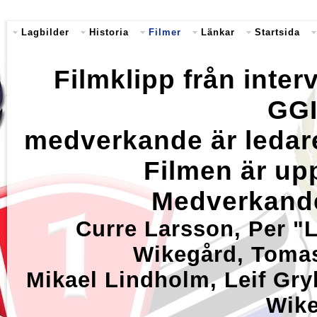
Lagbilder
Historia
Filmer
Länkar
Startsida
Filmklipp från inter
GGI
medverkande är ledare
Filmen är upp
Medverkande
Curre Larsson, Per "L
Wikegård, Toma
Mikael Lindholm, Leif Gryl
Wike