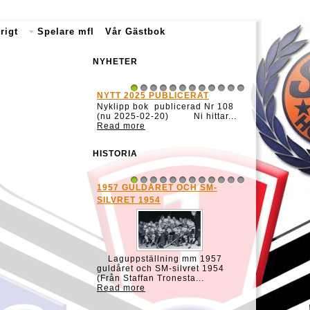
rigt
Spelare mfl
Vår Gästbok
NYHETER
NYTT 2025 PUBLICERAT
1
2
3
4
5
6
7
8
9
10
11
12
Nyklipp bok publicerad Nr 108
(nu 2025-02-20) Ni hittar...
Read more
HISTORIA
1957 GULDÅRET OCH SM-
1
2
3
4
5
6
7
8
9
10
11
12
SILVRET 1954
Laguppställning mm 1957
guldåret och SM-silvret 1954
(Från Staffan Tronesta...
Read more