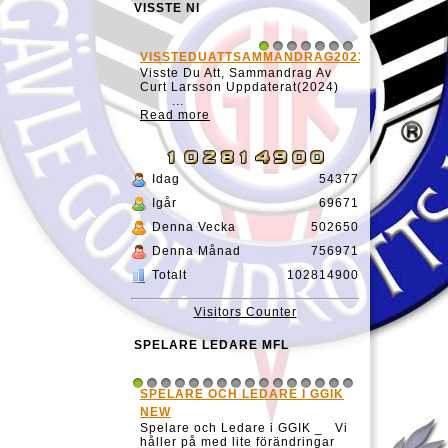
VISSTE NI
VISSTEDUATTSAMMANDRAG20231127
1
2
3
4
5
6
7
Visste Du Att, Sammandrag Av
Curt Larsson Uppdaterat(2024)
...
Read more
Idag
54377
Igår
69671
Denna Vecka
502650
Denna Månad
756971
Totalt
102814900
Visitors Counter
SPELARE LEDARE MFL
SPELARE OCH LEDARE I GGIK
1
2
3
4
5
6
7
8
9
10
11
12
13
14
15
16
NEW
Spelare och Ledare i GGIK _ Vi
håller på med lite förändringar