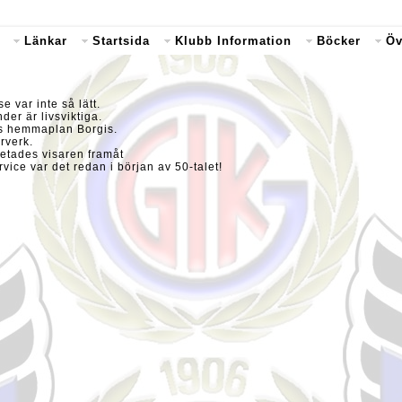
Länkar
Startsida
Klubb Information
Böcker
Öv
 var inte så lätt.
då sekunder är livsviktiga.
Ks hemmaplan Borgis.
rverk.
petades visaren framåt
ice var det redan i början av 50-talet!