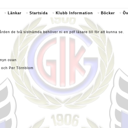
Länkar
Startsida
Klubb Information
Böcker
Öv
en de två sistnämda behöver ni en pdf läsare till för att kunna se.
Menyn ovan
n och Per Törnblom