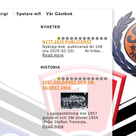
rigt
Spelare mfl
Vår Gästbok
NYHETER
NYTT 2025 PUBLICERAT
1
2
3
4
5
6
7
8
9
10
11
12
Nyklipp bok publicerad Nr 108
(nu 2025-02-20) Ni hittar...
Read more
HISTORIA
1957 GULDÅRET OCH SM-
1
2
3
4
5
6
7
8
9
10
11
12
SILVRET 1954
Laguppställning mm 1957
guldåret och SM-silvret 1954
(Från Staffan Tronesta...
Read more