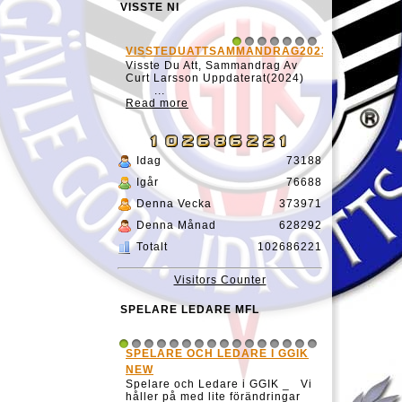
VISSTE NI
VISSTEDUATTSAMMANDRAG20231127
1
2
3
4
5
6
7
Visste Du Att, Sammandrag Av
Curt Larsson Uppdaterat(2024)
...
Read more
Idag
73188
Igår
76688
Denna Vecka
373971
Denna Månad
628292
Totalt
102686221
Visitors Counter
SPELARE LEDARE MFL
SPELARE OCH LEDARE I GGIK
1
2
3
4
5
6
7
8
9
10
11
12
13
14
15
16
NEW
Spelare och Ledare i GGIK _ Vi
håller på med lite förändringar