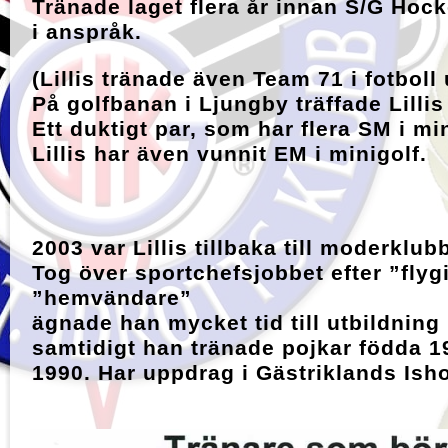
Tränade laget flera år innan S/G Hock
i anspråk.
(Lillis tränade även Team 71 i fotboll
På golfbanan i Ljungby träffade Lilli
Ett duktigt par, som har flera SM i min
Lillis har även vunnit EM i minigolf.
2003 var Lillis tillbaka till moderklu
Tog över sportchefsjobbet efter ”fly
”hemvändare”
ägnade han mycket tid till utbildning
samtidigt han tränade pojkar födda 
1990. Har uppdrag i Gästriklands Ish