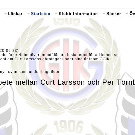
Länkar
Startsida
Klubb Information
Böcker
Öv
020-09-23)
bbmärke Ni behöver en pdf läsare installerad för att kunna se.
kument om Curt Larssons gärningar under sina år inom GGIK
 Menyn ovan samt under Lagbilder
rbete mellan Curt Larsson och Per Törn