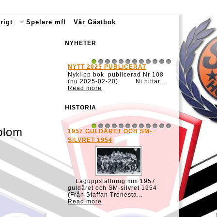
rigt
Spelare mfl
Vår Gästbok
NYHETER
NYTT 2025 PUBLICERAT
1
2
3
4
5
6
7
8
9
10
11
12
Nyklipp bok publicerad Nr 108
(nu 2025-02-20) Ni hittar...
Read more
HISTORIA
blom
1957 GULDÅRET OCH SM-
1
2
3
4
5
6
7
8
9
10
11
12
SILVRET 1954
Laguppställning mm 1957
guldåret och SM-silvret 1954
(Från Staffan Tronesta...
Read more