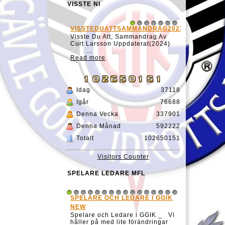
VISSTE NI
VISSTEDUATTSAMMANDRAG20231127
1
2
3
4
5
6
7
Visste Du Att, Sammandrag Av
Curt Larsson Uppdaterat(2024)
...
Read more
Idag
37118
Igår
76688
Denna Vecka
337901
Denna Månad
592222
Totalt
102650151
Visitors Counter
SPELARE LEDARE MFL
SPELARE OCH LEDARE I GGIK
1
2
3
4
5
6
7
8
9
10
11
12
13
14
15
16
NEW
Spelare och Ledare i GGIK _ Vi
håller på med lite förändringar