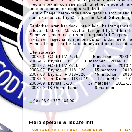
med sin teknik och spelskicklighet levrerade utmä
får ses, som en skicklig straffskytt.
Henrik Thegel betraktades som ganska stor talang 
som exempelvis Brynäs-stjärnan Jakob Silfverberg
Seniorkarriären har dock inte blivit lika framgångsr
allsvensk klass. Målskytten har gjort hyfsat br
Sundsvall, men tog ett stort steg bakåt i Tingsryd 
nivå, som läget är nu i jakten på att få dominera,
Henrik Thegel har fortfarande mycket potential för att
Lite statestik
2005-06 Gästrl.TV-Puck 5 matcher 200
2005-06 Brynäs J18 6 matcher 2009-1
2006-07 Gästrl.TV-Puck 8 matcher 201
2006-07 Brynäs IF J18+J20 15 matcher 
2007-08 Brynäs IF J18+J20 45 matcher 
2008-09 Tre Kronor U18+U19 12 matcher
2008-09 Brynäs J-20 37 matcher 2012-1
2008-09 IK Oskarshamn 6 matcher
Flera spelare & ledare mfl
PELARE OCH LEDARE I GGIK NEW
ELIAS LINDHOLM