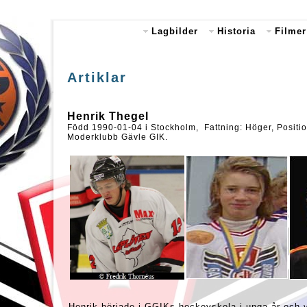
Lagbilder
Historia
Filmer
Artiklar
Henrik Thegel
Född 1990-01-04 i Stockholm, Fattning: Höger, Positio
Moderklubb Gävle GIK.
Henrik började i GGIKs hockeyskola i unga år och v