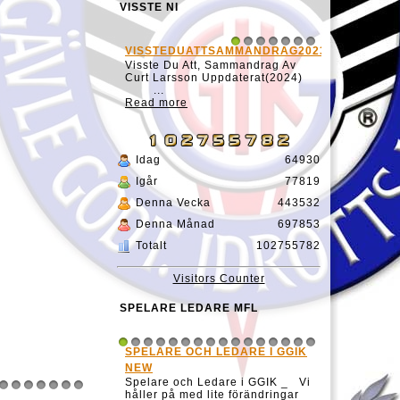
VISSTE NI
VISSTEDUATTSAMMANDRAG20231127
MATCH TID H
1
2
3
4
5
6
7
Visste Du Att, Sammandrag Av
Visste DU!Att h
Curt Larsson Uppdaterat(2024)
matchtiden så h
...
begynnelse var 
Read more
lätt.Kanske inge
Read more
Idag
64930
Igår
77819
Denna Vecka
443532
Denna Månad
697853
Totalt
102755782
Visitors Counter
SPELARE LEDARE MFL
SPELARE OCH LEDARE I GGIK
ELIAS LINDH
1
2
3
4
5
6
7
8
9
10
11
12
13
14
15
16
NEW
Spelare och Ledare i GGIK _ Vi
håller på med lite förändringar
ACOB JACKE BLOMQVIST
RICHARD DAHL
8
9
10
11
12
13
14