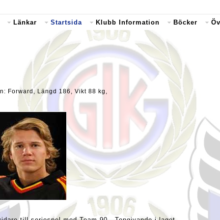
Länkar
Startsida
Klubb Information
Böcker
Öv
n: Forward, Längd 186, Vikt 88 kg,
idare till seriespel med Team 90. Tongivande i laget