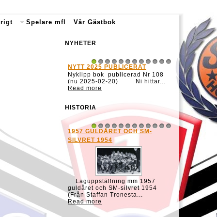
rigt
Spelare mfl
Vår Gästbok
NYHETER
NYTT 2025 PUBLICERAT
NYTT 2022 PU
1
2
3
4
5
6
7
8
9
10
11
12
Nyklipp bok publicerad Nr 108
Nya klipp böck
(nu 2025-02-20) Ni hittar...
101 och Nr 102
Read more
...
Read more
HISTORIA
1957 GULDÅRET OCH SM-
HOCKEY RESUL
1
2
3
4
5
6
7
8
9
10
11
12
Gävle GIK:s mat
SILVRET 1954
40 1939/40 Gäst
Brynäs IF &nb.
Read more
Laguppställning mm 1957
guldåret och SM-silvret 1954
(Från Staffan Tronesta...
Read more