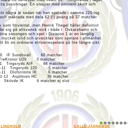
rkta passningar. En snajper med eminent skott och
för några år sedan när han spelade i samma J20-lag
 och mäktade med hela 62 (!) poäng på 37 matcher.
ik som förväntat, men Henrik Thegel håller definitivt
a ifrån sig på allsvensk nivå i både i Oskarshamn och
förra säsongen och spel i Division 1 är en lämplig
 få mycket istid och utvecklas som spelare i allmänhet.
 bli en ordinarie elitseriespelare på lite längre sikt.
9-10 IF Sundsvall 60 matcher
0 TreKronor U20 3 matcher
0-11 Tingsryds AIF 48 matcher
2010-11 Tingsryds J20 5 matcher
2010-11 Olofströms IK 6 matcher
 2011-12 Asplöven HC 36 matcher
3 Skövde IK 6 matcher ej slut
CALLE JÄRNKROK
J
1
2
3
4
5
6
7