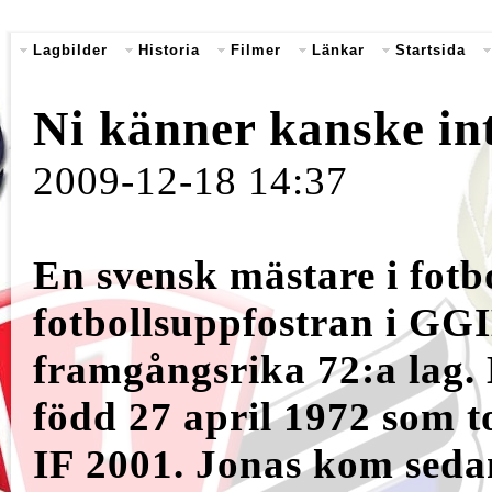
Lagbilder
Historia
Filmer
Länkar
Startsida
Ni känner kanske inte 
2009-12-18 14:37
En svensk mästare i fotbo
fotbollsuppfostran i GG
framgångsrika 72:a lag.
född 27 april 1972 som
IF 2001. Jonas kom seda