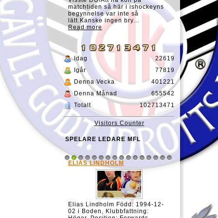
Visste DU!Att ha koll på
matchtiden så här i ishockeyns
begynnelse var inte så
lätt.Kanske ingen bry...
Read more
Idag
22619
Igår
77819
Denna Vecka
401221
Denna Månad
655542
Totalt
102713471
Visitors Counter
SPELARE LEDARE MFL
ELIAS LINDHOLM
1
2
3
4
5
6
7
8
9
10
11
12
13
14
15
16
Elias Lindholm Född: 1994-12-
02 i Boden, Klubbfattning: