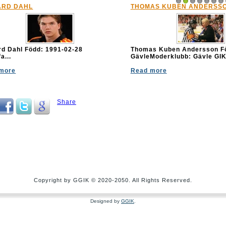
ARD DAHL
THOMAS KUBEN ANDERSS
1
2
3
4
5
6
7
ard Dahl Född: 1991-02-28
Thomas Kuben Andersson Fö
a...
GävleModerklubb: Gävle GI
more
Read more
Share
Copyright by GGIK © 2020-2050. All Rights Reserved.
Designed by
GGIK
.