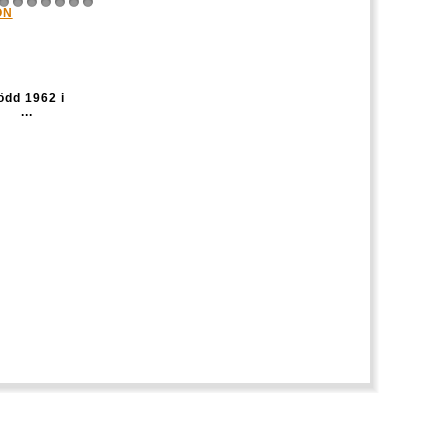
ON
8
9
10
11
12
13
14
dd 1962 i
K ...