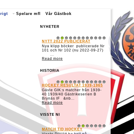
rigt
Spelare mfl
Vår Gästbok
NYHETER
NYTT 2022 PUBLICERAT
1
2
3
4
5
6
7
8
9
10
11
12
Nya klipp böcker publicerade Nr
101 och Nr 102 (nu 2022-09-27)
...
Read more
HISTORIA
HOCKEY RESULTAT 1939-1965
1
2
3
4
5
6
7
8
9
10
11
12
Gävle GIK:s matcher från 1939-
40 1939/40 Gästrikeserien B
Brynäs IF &nb...
Read more
VISSTE NI
MATCH TID HOCKEY
1
2
3
4
5
6
7