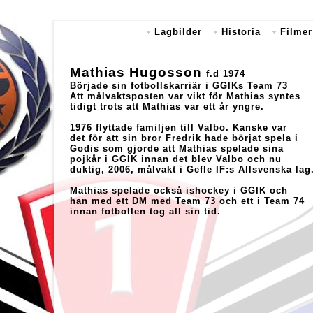
Lagbilder
Historia
Filmer
Mathias Hugosson
f.d 1974
Började sin fotbollskarriär i GGIKs Team 73
Att målvaktsposten var vikt för Mathias syntes
tidigt trots att Mathias var ett år yngre.
1976 flyttade familjen till Valbo. Kanske var
det för att sin bror Fredrik hade börjat spela i
Godis som gjorde att Mathias spelade sina
pojkår i GGIK innan det blev Valbo och nu
duktig, 2006, målvakt i Gefle IF:s Allsvenska lag
Mathias spelade också ishockey i GGIK och
han med ett DM med Team 73 och ett i Team 74
innan fotbollen tog all sin tid.