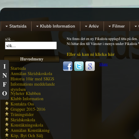
Startsida
Klubb Information
Arkiv
Filmer
sök...
Nu finns det en ny Fikalista upplagd titta på den.
Ni hittar den till Vänster i menyn under Fikalist
Eller så kan ni klicka här
Huvudmeny
Share
I
Startsida
Anmälan Skridskoskola
N
Historia 10år med SKGS
F
Informations meddelande
styrelsen
O
Nyheter Klubben
Klubb Information
Kontakta Oss
Grupper 2015-2016
Träningstider
Skridskoskola
Konståkningsskola
Anmälan Konståkning
Köp, Byt Och Sälj